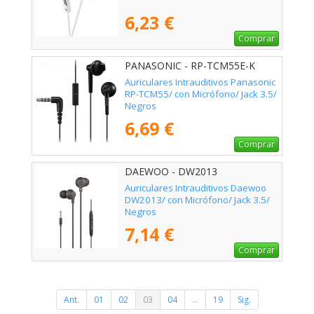
6,23 €
Comprar
PANASONIC - RP-TCM55E-K
Auriculares Intrauditivos Panasonic
RP-TCM55/ con Micrófono/ Jack 3.5/
Negros
6,69 €
Comprar
DAEWOO - DW2013
Auriculares Intrauditivos Daewoo
DW2013/ con Micrófono/ Jack 3.5/
Negros
7,14 €
Comprar
Ant.
01
02
03
04
...
19
Sig.