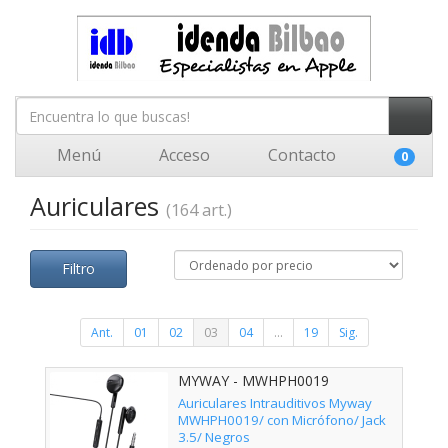
Menú
Acceso
Contacto
0
Auriculares
(164 art.)
Filtro
Ant.
01
02
03
04
...
19
Sig.
MYWAY - MWHPH0019
Auriculares Intrauditivos Myway
MWHPH0019/ con Micrófono/ Jack
3.5/ Negros