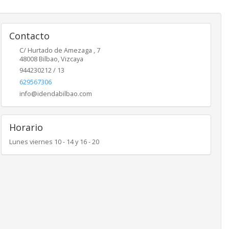
Contacto
C/ Hurtado de Amezaga , 7
48008
Bilbao
,
Vizcaya
944230212 / 13
629567306
info@idendabilbao.com
Horario
Lunes viernes 10 - 14 y 16 - 20