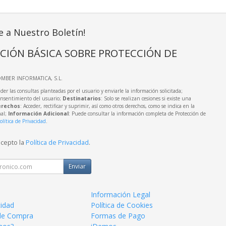
e a Nuestro Boletín!
CIÓN BÁSICA SOBRE PROTECCIÓN DE
OMBER INFORMATICA, S.L.
der las consultas planteadas por el usuario y enviarle la información solicitada;
onsentimiento del usuario;
Destinatarios
: Solo se realizan cesiones si existe una
rechos
: Acceder, rectificar y suprimir, así como otros derechos, como se indica en la
nal;
Información Adicional
: Puede consultar la información completa de Protección de
olítica de Privacidad
.
acepto la
Política de Privacidad
.
Enviar
Información Legal
cidad
Política de Cookies
de Compra
Formas de Pago