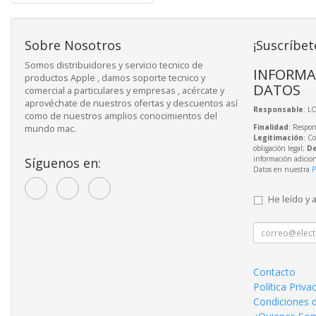
Sobre Nosotros
¡Suscríbet
Somos distribuidores y servicio tecnico de
INFORMA
productos Apple , damos soporte tecnico y
DATOS
comercial a particulares y empresas , acércate y
aprovéchate de nuestros ofertas y descuentos así
Responsable
: L
como de nuestros amplios conocimientos del
Finalidad
: Respon
mundo mac.
Legitimación
: C
obligación legal;
De
información adicio
Síguenos en:
Datos en nuestra
P
He leído y 
Contacto
Política Priva
Condiciones 