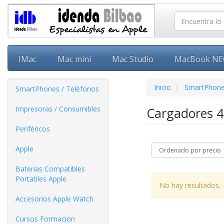
IMac
Mac mini
Mac Studio
MacBook N
Inicio
SmartPhone
SmartPhones / Teléfonos
Impresoras / Consumibles
Cargadores
Periféricos
Apple
Baterias Compatibles
Portatiles Apple
No hay resultados.
Accesorios Apple Watch
Cursos Formacion