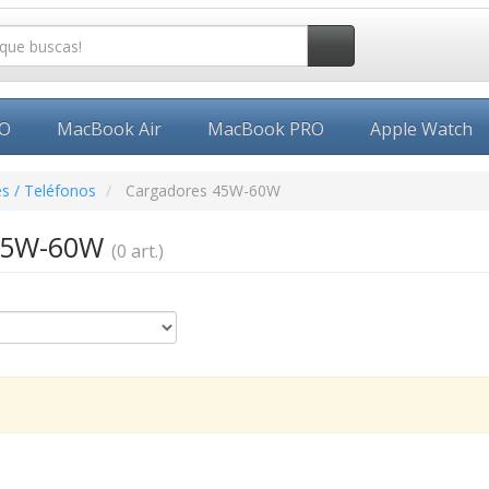
EO
MacBook Air
MacBook PRO
Apple Watch
s / Teléfonos
Cargadores 45W-60W
 45W-60W
(0 art.)