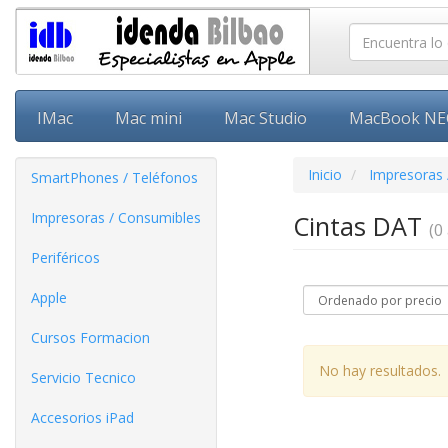
IMac
Mac mini
Mac Studio
MacBook N
Inicio
Impresoras 
SmartPhones / Teléfonos
Impresoras / Consumibles
Cintas DAT
(0 
Periféricos
Apple
Cursos Formacion
No hay resultados.
Servicio Tecnico
Accesorios iPad