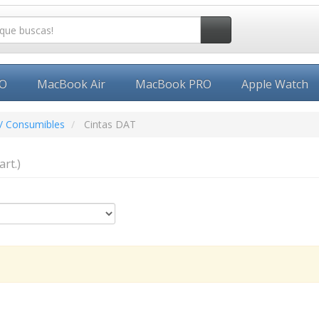
EO
MacBook Air
MacBook PRO
Apple Watch
/ Consumibles
Cintas DAT
art.)