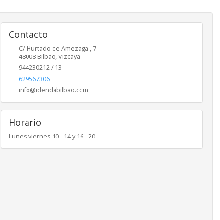
Contacto
C/ Hurtado de Amezaga , 7
48008
Bilbao
,
Vizcaya
944230212 / 13
629567306
info@idendabilbao.com
Horario
Lunes viernes 10 - 14 y 16 - 20