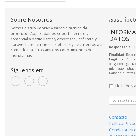
Sobre Nosotros
¡Suscríbet
Somos distribuidores y servicio tecnico de
INFORMA
productos Apple , damos soporte tecnico y
DATOS
comercial a particulares y empresas , acércate y
aprovéchate de nuestros ofertas y descuentos así
Responsable
: L
como de nuestros amplios conocimientos del
Finalidad
: Respon
mundo mac.
Legitimación
: C
obligación legal;
De
información adicio
Síguenos en:
Datos en nuestra
P
He leído y 
Contacto
Política Priva
Condiciones 