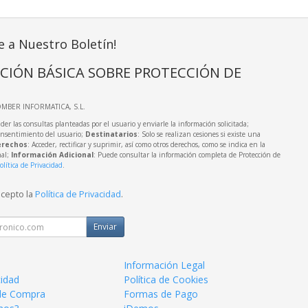
e a Nuestro Boletín!
CIÓN BÁSICA SOBRE PROTECCIÓN DE
OMBER INFORMATICA, S.L.
der las consultas planteadas por el usuario y enviarle la información solicitada;
onsentimiento del usuario;
Destinatarios
: Solo se realizan cesiones si existe una
rechos
: Acceder, rectificar y suprimir, así como otros derechos, como se indica en la
nal;
Información Adicional
: Puede consultar la información completa de Protección de
olítica de Privacidad
.
acepto la
Política de Privacidad
.
Enviar
Información Legal
cidad
Política de Cookies
de Compra
Formas de Pago