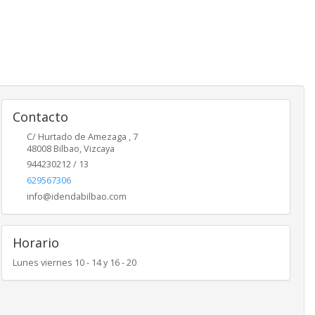
Contacto
C/ Hurtado de Amezaga , 7
48008
Bilbao
,
Vizcaya
944230212 / 13
629567306
info@idendabilbao.com
Horario
Lunes viernes 10 - 14 y 16 - 20