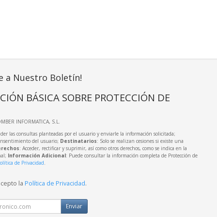
e a Nuestro Boletín!
CIÓN BÁSICA SOBRE PROTECCIÓN DE
OMBER INFORMATICA, S.L.
der las consultas planteadas por el usuario y enviarle la información solicitada;
onsentimiento del usuario;
Destinatarios
: Solo se realizan cesiones si existe una
rechos
: Acceder, rectificar y suprimir, así como otros derechos, como se indica en la
nal;
Información Adicional
: Puede consultar la información completa de Protección de
olítica de Privacidad
.
acepto la
Política de Privacidad
.
Enviar