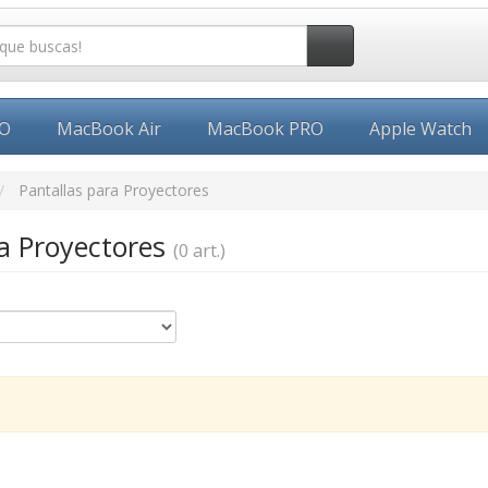
EO
MacBook Air
MacBook PRO
Apple Watch
Pantallas para Proyectores
ra Proyectores
(0 art.)