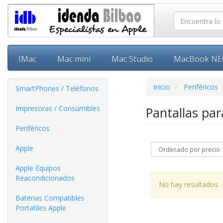
IMac
Mac mini
Mac Studio
MacBook N
Inicio
Periféricos
SmartPhones / Teléfonos
Impresoras / Consumibles
Pantallas pa
Periféricos
Apple
Apple Equipos
Reacondicionados
No hay resultados.
Baterias Compatibles
Portatiles Apple