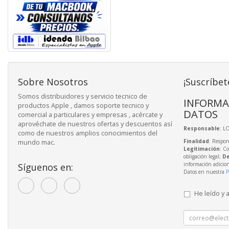
Sobre Nosotros
¡Suscríbet
Somos distribuidores y servicio tecnico de
INFORMA
productos Apple , damos soporte tecnico y
DATOS
comercial a particulares y empresas , acércate y
aprovéchate de nuestros ofertas y descuentos así
Responsable
: L
como de nuestros amplios conocimientos del
Finalidad
: Respon
mundo mac.
Legitimación
: C
obligación legal;
De
información adicio
Síguenos en:
Datos en nuestra
P
He leído y 