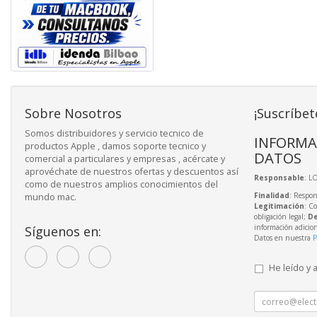
Sobre Nosotros
¡Suscríbet
Somos distribuidores y servicio tecnico de
INFORMA
productos Apple , damos soporte tecnico y
DATOS
comercial a particulares y empresas , acércate y
aprovéchate de nuestros ofertas y descuentos así
Responsable
: L
como de nuestros amplios conocimientos del
Finalidad
: Respon
mundo mac.
Legitimación
: C
obligación legal;
De
información adicio
Síguenos en:
Datos en nuestra
P
He leído y 