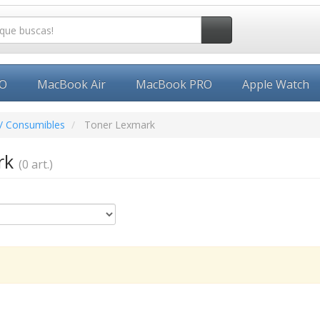
EO
MacBook Air
MacBook PRO
Apple Watch
/ Consumibles
Toner Lexmark
rk
(0 art.)