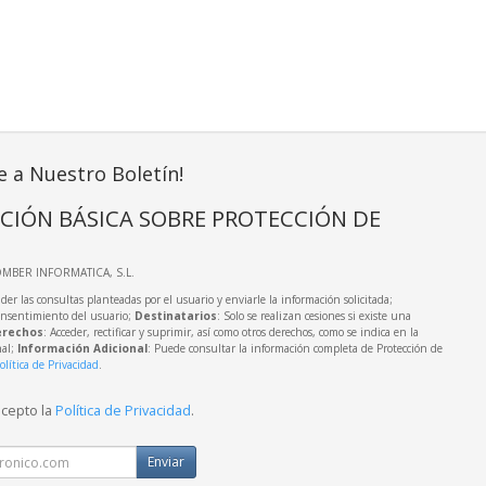
e a Nuestro Boletín!
CIÓN BÁSICA SOBRE PROTECCIÓN DE
OMBER INFORMATICA, S.L.
der las consultas planteadas por el usuario y enviarle la información solicitada;
onsentimiento del usuario;
Destinatarios
: Solo se realizan cesiones si existe una
rechos
: Acceder, rectificar y suprimir, así como otros derechos, como se indica en la
nal;
Información Adicional
: Puede consultar la información completa de Protección de
olítica de Privacidad
.
acepto la
Política de Privacidad
.
Enviar