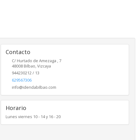
Contacto
C/ Hurtado de Amezaga , 7
48008
Bilbao
,
Vizcaya
944230212 / 13
629567306
info@idendabilbao.com
Horario
Lunes viernes 10 - 14 y 16 - 20