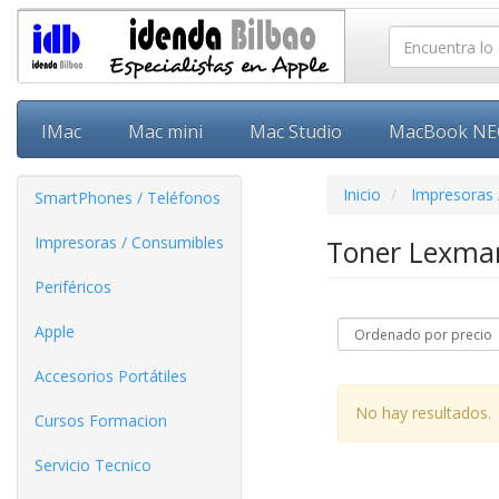
IMac
Mac mini
Mac Studio
MacBook N
Inicio
Impresoras 
SmartPhones / Teléfonos
Impresoras / Consumibles
Toner Lexma
Periféricos
Apple
Accesorios Portátiles
No hay resultados.
Cursos Formacion
Servicio Tecnico