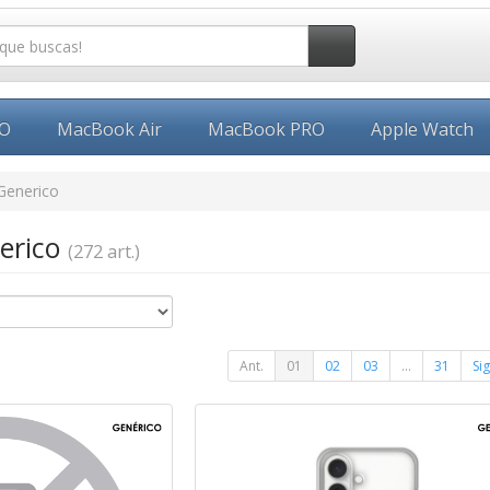
EO
MacBook Air
MacBook PRO
Apple Watch
Generico
nerico
(272 art.)
Ant.
01
02
03
...
31
Sig