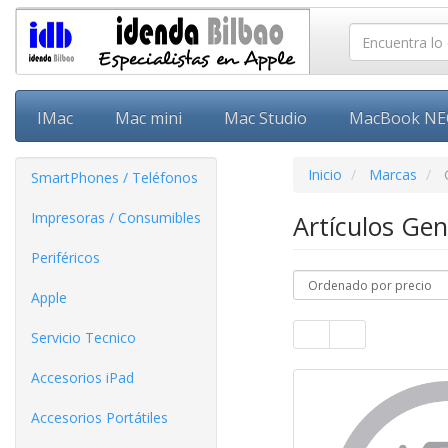
IMac
Mac mini
Mac Studio
MacBook N
Inicio
Marcas
SmartPhones / Teléfonos
Impresoras / Consumibles
Artículos Ge
Periféricos
Apple
Servicio Tecnico
Accesorios iPad
Accesorios Portátiles