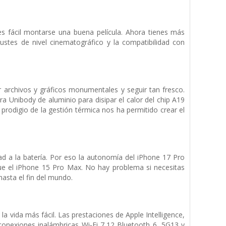
 fácil montarse una buena película. Ahora tienes más
ustes de nivel cinematográfico y la compatibilidad con
 archivos y gráficos monumentales y seguir tan fresco.
a Unibody de aluminio para disipar el calor del chip A19
 prodigio de la gestión térmica nos ha permitido crear el
ad a la batería. Por eso la autonomía del iPhone 17 Pro
e el iPhone 15 Pro Max. No hay problema si necesitas
hasta el fin del mundo.
 vida más fácil. Las prestaciones de Apple Intelligence,
s conexiones inalámbricas Wi‑Fi 7,12 Bluetooth 6, 5G13 y