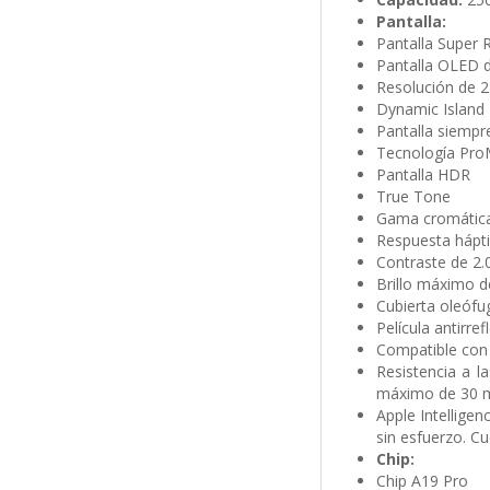
Pantalla:
Pantalla Super 
Pantalla OLED d
Resolución de 2
Dynamic Island
Pantalla siempr
Tecnología ProM
Pantalla HDR
True Tone
Gama cromática
Respuesta hápt
Contraste de 2.0
Brillo máximo de 
Cubierta oleófu
Película antirref
Compatible con 
Resistencia a l
máximo de 30 m
Apple Intelligen
sin esfuerzo. C
Chip:
Chip A19 Pro