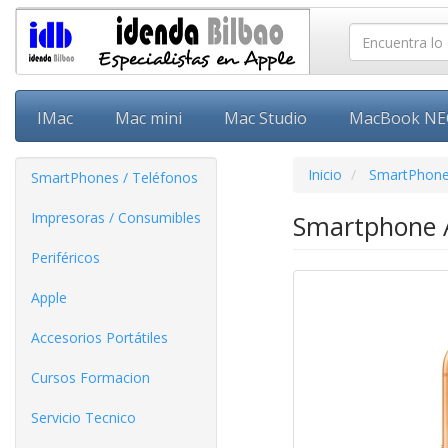
IMac
Mac mini
Mac Studio
MacBook N
Inicio
SmartPhone
SmartPhones / Teléfonos
Impresoras / Consumibles
Smartphone A
Periféricos
Apple
Accesorios Portátiles
Cursos Formacion
Servicio Tecnico