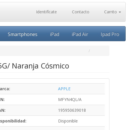
Identifícate
Contacto
Carrito
Smartphones
iPad
iPad Air
Ipad Pro
5G/ Naranja Cósmico
arca:
APPLE
/N:
MFYN4QL/A
AN:
195950639018
sponibilidad:
Disponible