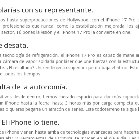
larías con su representante.
 hasta superproducciones de Hollywood, con el iPhone 17 Pro es
 profesionales que nunca, como la estabilización mejorada, los aj
sector. Tú pones la visión y el iPhone 17 Pro la convierte en cine.
e desata.
 tecnología de refrigeración, el iPhone 17 Pro es capaz de manejar
 cámara de vapor soldada por láser que une fuerzas con la estructur
e. ¿El resultado? Un rendimiento superior que no baja el ritmo. Este
e todos los tiempos.
lta de la autonomía.
ositivos desde dentro, hemos liberado espacio para dar más capacid
n iPhone hasta la fecha: hasta 3 horas más por carga completa qu
tas o quieres pegarte un atracón de series. Este todoterreno te sigue 
 El iPhone lo tiene.
e iPhone vienen hasta arriba de tecnologías avanzadas para hacerte la
visual11 y Herramientas de Escritura, te ayudan en el día a día. La