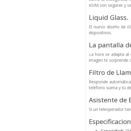
eSIM son seguras y va
Liquid Glass.
El nuevo diseño de iO
dispositivos.
La pantalla d
La hora se adapta al 
imagen te sorprende c
Filtro de Lla
Responde automáticam
teléfono suena y tú de
Asistente de 
Si un teleoperador tar
Especificacio
Capacidad:
25