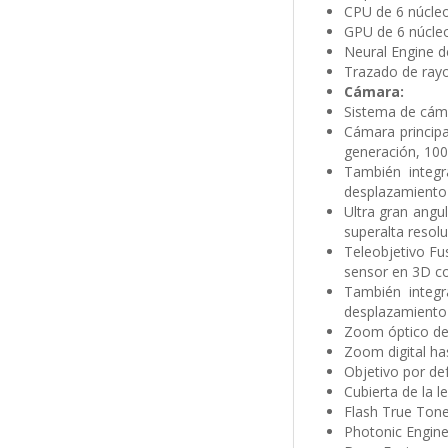
CPU de 6 núcleos
GPU de 6 núcle
Neural Engine d
Trazado de rayo
Cámara:
Sistema de cám
Cámara principa
generación, 100
También integr
desplazamiento 
Ultra gran angu
superalta resol
Teleobjetivo Fu
sensor en 3D co
También integr
desplazamiento 
Zoom óptico de
Zoom digital ha
Objetivo por de
Cubierta de la le
Flash True Tone
Photonic Engin