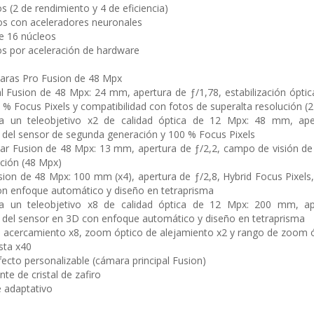
 (2 de rendi­miento y 4 de eficiencia)
os con aceleradores neuronales
e 16 núcleos
s por aceleración de hardware
aras Pro Fusion de 48 Mpx
l Fusion de 48 Mpx: 24 mm, apertura de ƒ/1,78, estabilización ópt
 % Focus Pixels y compati­bilidad con fotos de superalta resolución (
a un teleobjetivo x2 de calidad óptica de 12 Mpx: 48 mm, aper
del sensor de segunda generación y 100 % Focus Pixels
lar Fusion de 48 Mpx: 13 mm, apertura de ƒ/2,2, campo de visión de 
ución (48 Mpx)
sion de 48 Mpx: 100 mm (x4), apertura de ƒ/2,8, Hybrid Focus Pixels
n enfoque automático y diseño en tetraprisma
a un teleobjetivo x8 de calidad óptica de 12 Mpx: 200 mm, ape
del sensor en 3D con enfoque automático y diseño en tetraprisma
 acercamiento x8, zoom óptico de alejamiento x2 y rango de zoom ó
sta x40
fecto personalizable (cámara principal Fusion)
nte de cristal de zafiro
 adaptativo
e