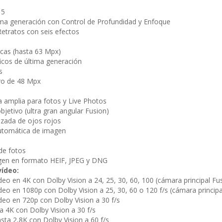
 5
ima generación con Control de Profundidad y Enfoque
Retratos con seis efectos
cas (hasta 63 Mpx)
ficos de última generación
s
ro de 48 Mpx
amplia para fotos y Live Photos
bjetivo (ultra gran angular Fusion)
zada de ojos rojos
 automática de imagen
a
de fotos
gen en formato HEIF, JPEG y DNG
vídeo:
eo en 4K con Dolby Vision a 24, 25, 30, 60, 100 (cámara principal Fus
deo en 1080p con Dolby Vision a 25, 30, 60 o 120 f/s (cámara principa
deo en 720p con Dolby Vision a 30 f/s
 4K con Dolby Vision a 30 f/s
ta 2,8K con Dolby Vision a 60 f/s