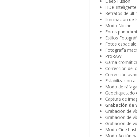
Deep Fusion
HDR Inteligente
Retratos de últ
Iluminación de 
Modo Noche
Fotos panorámi
Estilos Fotográ
Fotos espaciale
Fotografía mac
ProRAW
Gama cromática 
Corrección del o
Corrección avan
Estabili­zación
Modo de ráfag
Geoetiquetado 
Captura de ima
Grabación de 
Grabación de víd
Grabación de ví
Grabación de ví
Modo Cine hasta
Modo Acción has