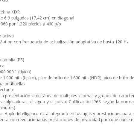
Retina XDR
e 6,9 pulgadas (17,42 cm) en diagonal
.868 por 1.320 píxeles a 460 p/p
e activa
otion con frecuencia de actualización adaptativa de hasta 120 Hz
 amplia (P3)
ica
00.000:1 (típico)
1.000 nits (típico), pico de brillo de 1.600 nits (HDR), pico de brillo d
ga antihuellas
lectante
la presentación simultánea de múltiples idiomas y grupos de caracte
as salpicaduras, el agua y el polvo:
Calificación IP68 según la norm
inutos)
ce:
Apple Intelligence está integrado en tus apps y prestaciones para a
uenta con revolucionarias prestaciones de privacidad para que nadie m