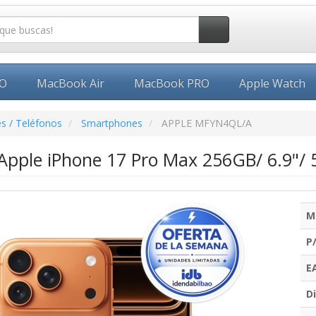
EO
MacBook Air
MacBook PRO
Apple Watch
s / Teléfonos
Smartphones
APPLE MFYN4QL/A
pple iPhone 17 Pro Max 256GB/ 6.9"/ 
M
P
E
Di