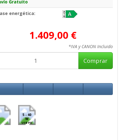
nvío Gratuito
lase energética:
1.409,00 €
*IVA y CANON Incluido
Comprar
5 - 40
W
USB PD