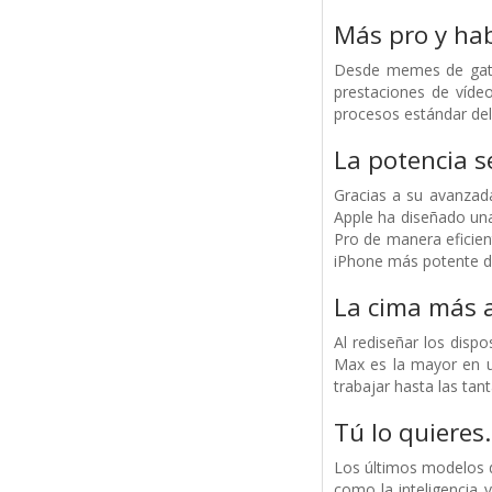
Más pro y hab
Desde memes de gatos
prestaciones de vídeo
procesos estándar del 
La potencia s
Gracias a su avanzada
Apple ha diseñado una
Pro de manera eficient
iPhone más potente d
La cima más a
Al rediseñar los disp
Max es la mayor en u
trabajar hasta las tan
Tú lo quieres.
Los últimos modelos d
como la inteligencia 