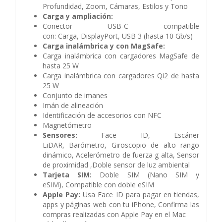
Profundidad, Zoom, Cámaras, Estilos y Tono
Carga y ampliación:
Conector USB‑C compatible
con:
Carga,
DisplayPort,
USB 3 (hasta 10 Gb/s)
Carga inalámbrica y con MagSafe:
Carga inalámbrica con cargadores MagSafe de
hasta 25 W
Carga inalámbrica con cargadores Qi2 de hasta
25 W
Conjunto de imanes
Imán de alineación
Identificación de accesorios con NFC
Magnetómetro
Sensores:
Face ID,
Escáner
LiDAR,
Barómetro,
Giroscopio de alto rango
dinámico,
Acelerómetro de fuerza g alta,
Sensor
de proximidad ,
Doble sensor de luz ambiental
Tarjeta SIM:
Doble SIM (Nano SIM y
eSIM),
Compatible con doble eSIM
Apple Pay:
Usa Face ID para pagar en tiendas,
apps y páginas web con tu iPhone,
Confirma las
compras realizadas con Apple Pay en el Mac