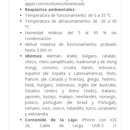
apple.com/es/itunes/download)
Requisitos ambientales:
Temperatura de funciona­miento: de 0 a 35 °C
Temperatura de almacena­miento: de -20 a 45
°C
Humedad relativa: del 5 al 95 % sin
condensación
Altitud máxima de funciona­miento: probado
hasta 3.000 m
Idiomas:
Alemán, árabe, búlgaro, catalán,
checo, chino (simplificado, tradicional y de Hong
Kong), coreano, croata, danés, eslovaco,
español (de España y Latinoamérica), finés,
francés (de Canadá y Francia), griego, hebreo,
hindi, húngaro, indonesio, inglés (de Australia,
Estados Unidos y Reino Unido), italiano,
japonés, kazajo, malayo, neerlandés, noruego,
polaco, portugués (de Brasil y Portugal),
rumano, ruso, sueco, tailandés, turco, ucraniano
y vietnamita
Contenido de la caja:
iPhone con iOS
26,
Cable de carga USB‑C (1