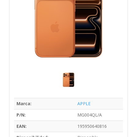
Marca:
APPLE
P/N:
MG004QL/A
EAN:
195950640816