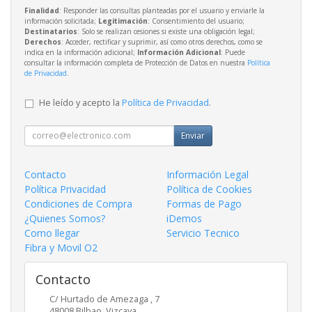
Finalidad
: Responder las consultas planteadas por el usuario y enviarle la
información solicitada;
Legitimación
: Consentimiento del usuario;
Destinatarios
: Solo se realizan cesiones si existe una obligación legal;
Derechos
: Acceder, rectificar y suprimir, así como otros derechos, como se
indica en la información adicional;
Información Adicional
: Puede
consultar la información completa de Protección de Datos en nuestra
Política
de Privacidad
.
He leído y acepto la
Política de Privacidad
.
Enviar
Contacto
Información Legal
Política Privacidad
Política de Cookies
Condiciones de Compra
Formas de Pago
¿Quienes Somos?
iDemos
Como llegar
Servicio Tecnico
Fibra y Movil O2
Contacto
C/ Hurtado de Amezaga , 7
48008
Bilbao
,
Vizcaya