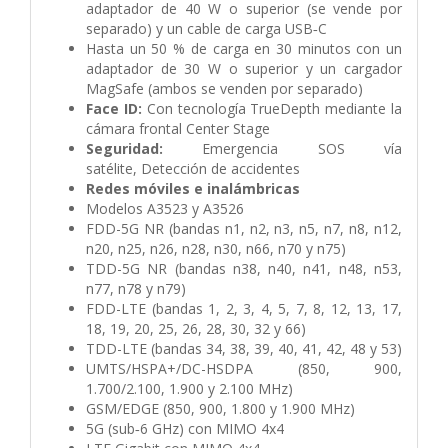
adaptador de 40 W o superior (se vende por
separado) y un cable de carga USB‑C
Hasta un 50 % de carga en 30 minutos con un
adaptador de 30 W o superior y un cargador
MagSafe (ambos se venden por separado)
Face ID:
Con tecnología TrueDepth mediante la
cámara frontal Center Stage
Seguridad:
Emergencia SOS vía
satélite,
Detección de accidentes
Redes móviles e inalámbricas
Modelos A3523 y A3526
FDD-5G NR (bandas n1, n2, n3, n5, n7, n8, n12,
n20, n25, n26, n28, n30, n66, n70 y n75)
TDD-5G NR (bandas n38, n40, n41, n48, n53,
n77, n78 y n79)
FDD-LTE (bandas 1, 2, 3, 4, 5, 7, 8, 12, 13, 17,
18, 19, 20, 25, 26, 28, 30, 32 y 66)
TDD-LTE (bandas 34, 38, 39, 40, 41, 42, 48 y 53)
UMTS/HSPA+/DC-HSDPA (850, 900,
1.700/2.100, 1.900 y 2.100 MHz)
GSM/EDGE (850, 900, 1.800 y 1.900 MHz)
5G (sub‑6 GHz) con MIMO 4x4