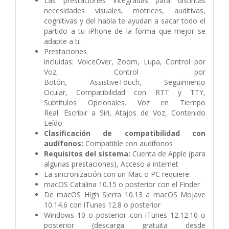
Las prestaciones integradas para distintas
necesidades visuales, motrices, auditivas,
cognitivas y del habla te ayudan a sacar todo el
partido a tu iPhone de la forma que mejor se
adapte a ti.
Prestaciones
incluidas:
VoiceOver,
Zoom,
Lupa,
Control por
Voz,
Control por
Botón,
AssistiveTouch,
Seguimiento
Ocular,
Compati­bilidad con RTT y TTY,
S
ubtítulos Opcionales.
Voz en Tiempo
Real.
Escribir a Siri,
Atajos de Voz,
Contenido
Leído
Clasificación de compati­bilidad con
audífonos:
Compatible con audífonos
Requisitos del sistema:
Cuenta de Apple (para
algunas prestaciones),
Acceso a internet
La sincronización con un Mac o PC requiere:
macOS Catalina 10.15 o posterior con el Finder
De macOS High Sierra 10.13 a macOS Mojave
10.14.6 con iTunes 12.8 o posterior
Windows 10 o posterior con iTunes 12.12.10 o
posterior (descarga gratuita desde